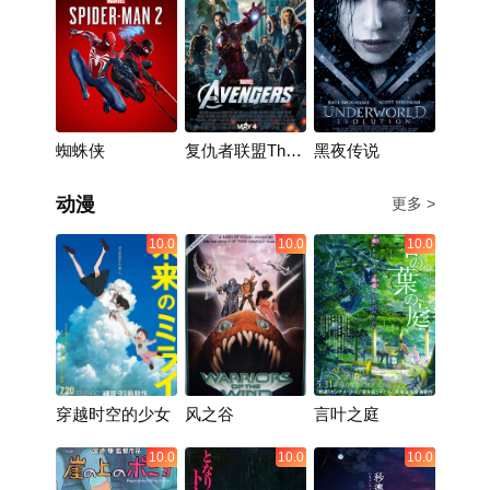
蜘蛛侠
复仇者联盟The
黑夜传说
Avengers
动漫
更多 >
10.0
10.0
10.0
穿越时空的少女
风之谷
言叶之庭
10.0
10.0
10.0