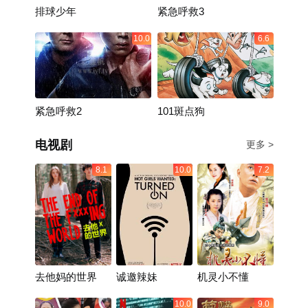
排球少年
紧急呼救3
10.0
6.6
紧急呼救2
101斑点狗
电视剧
更多 >
8.1
10.0
7.2
去他妈的世界
诚邀辣妹
机灵小不懂
10.0
9.0