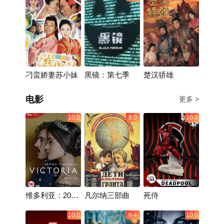
刁蛮娇妻苏小妹
黑镜：第七季
楚汉骄雄
电影
更多 >
10.0
8.0
10.0
维多利亚：2017
凡尔纳三部曲
死侍
圣诞特别篇
10.0
6.4
10.0