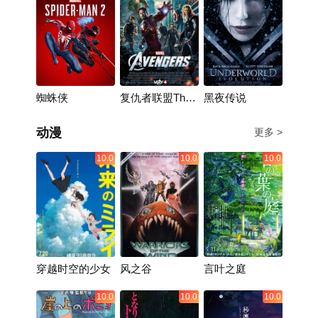
蜘蛛侠
复仇者联盟The
黑夜传说
Avengers
动漫
更多 >
10.0
10.0
10.0
穿越时空的少女
风之谷
言叶之庭
10.0
10.0
10.0