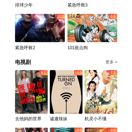
排球少年
紧急呼救3
10.0
6.6
紧急呼救2
101斑点狗
电视剧
更多 >
8.1
10.0
7.2
去他妈的世界
诚邀辣妹
机灵小不懂
10.0
9.0