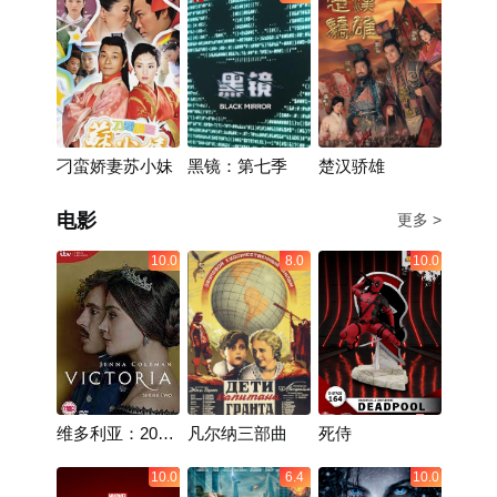
刁蛮娇妻苏小妹
黑镜：第七季
楚汉骄雄
电影
更多 >
10.0
8.0
10.0
维多利亚：2017
凡尔纳三部曲
死侍
圣诞特别篇
10.0
6.4
10.0